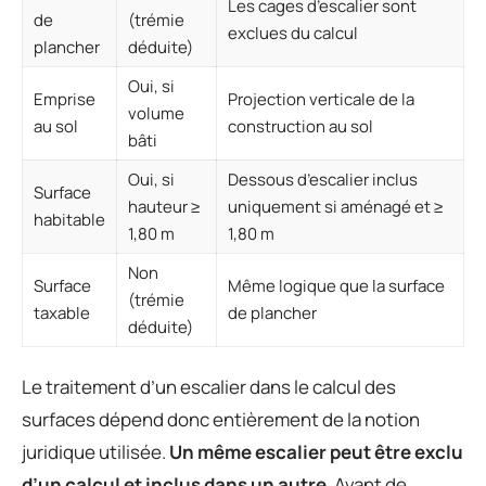
Les cages d’escalier sont
de
(trémie
exclues du calcul
plancher
déduite)
Oui, si
Emprise
Projection verticale de la
volume
au sol
construction au sol
bâti
Oui, si
Dessous d’escalier inclus
Surface
hauteur ≥
uniquement si aménagé et ≥
habitable
1,80 m
1,80 m
Non
Surface
Même logique que la surface
(trémie
taxable
de plancher
déduite)
Le traitement d’un escalier dans le calcul des
surfaces dépend donc entièrement de la notion
juridique utilisée.
Un même escalier peut être exclu
d’un calcul et inclus dans un autre
. Avant de