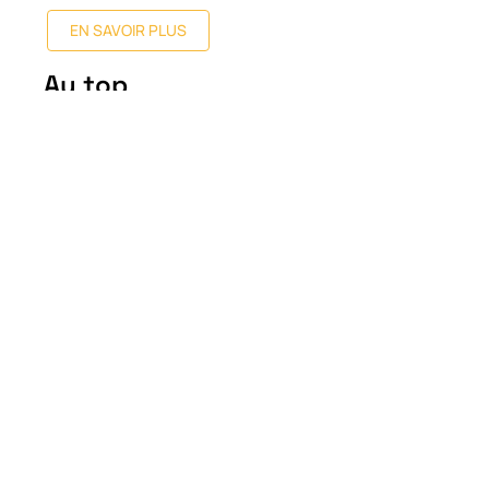
EN SAVOIR PLUS
Au top
Comment étaient
construites les maisons en
1920 ?
14 juin 2026