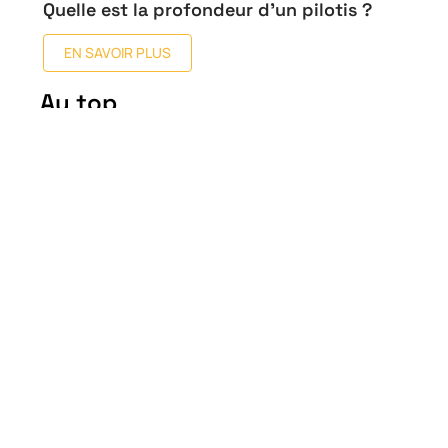
Quelle est la profondeur d’un pilotis ?
EN SAVOIR PLUS
Au top
Comment étaient
construites les maisons en
1920 ?
14 juin 2026