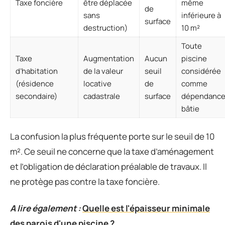
Taxe foncière
être déplacée
même
de
sans
inférieure à
surface
destruction)
10 m²
Toute
Taxe
Augmentation
Aucun
piscine
d’habitation
de la valeur
seuil
considérée
(résidence
locative
de
comme
secondaire)
cadastrale
surface
dépendanc
bâtie
La confusion la plus fréquente porte sur le seuil de 10
m². Ce seuil ne concerne que la taxe d’aménagement
et l’obligation de déclaration préalable de travaux. Il
ne protège pas contre la taxe foncière.
A lire également :
Quelle est l'épaisseur minimale
des parois d'une piscine ?