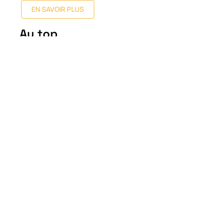
EN SAVOIR PLUS
Au top
Comment étaient
construites les maisons en
1920 ?
14 juin 2026